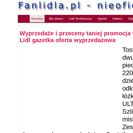
Gazetka
Dla dzieci
Lidl Techniczny
Ogród
Odzież
Opi
Wyprzedaże i przeceny taniej promocja 
Lidl gazetka oferta wyprzedażowa
Tos
dwu
pie
220
dzi
odk
łóż
ULT
Szl
mis
Zes