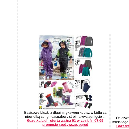
Basicowe bluzki z długim rękawem kupisz w Lidlu za
niewielką cenę - casualowy strój na wyciągnięcie ...
Od czwa
Gazetka Lidl - oferta ważna 01 wrzesień - 07.09
miękkiego 
promocje spożywcze, ogród
Gazetka