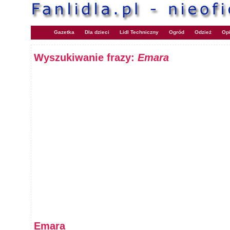
Gazetka
Dla dzieci
Lidl Techniczny
Ogród
Odzież
Opi
Wyszukiwanie frazy:
Emara
Emara