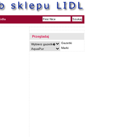
idla
Przegladaj
Gazetki
Marki