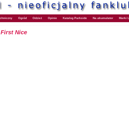
echniczny
Ogród
Odzież
Opinie
Katalog Parkside
Na akumulator
Marki L
:
First Nice