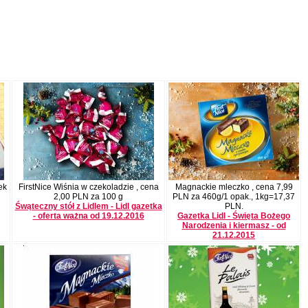
ek
FirstNice Wiśnia w czekoladzie , cena
Magnackie mleczko , cena 7,99
2,00 PLN za 100 g
PLN za 460g/1 opak., 1kg=17,37
Śwąteczny stół z Lidlem - Lidl gazetka
PLN.
- oferta ważna od 19.12.2016
Gazetka Lidl - Święta Bożego
Narodzenia i kiermasz - od
21.12.2015