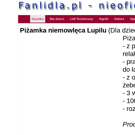
Gazetka
Dla dzieci
Lidl Techniczny
Ogród
Odzież
Opi
Piżamka niemowlęca Lupilu
(Dla dzie
Piż
- z 
rel
- pr
do 
- z
żeb
- 3 
- 1
- ro
Pro