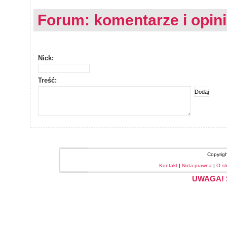
Forum: komentarze i opin
Nick:
Treść:
Copyrig
Kontakt
|
Nota prawna
|
O st
UWAGA! S