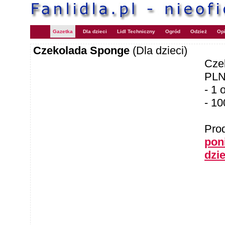
Gazetka
Dla dzieci
Lidl Techniczny
Ogród
Odzież
Opi
Czekolada Sponge
(Dla dzieci)
Cze
PLN
- 1 
- 10
Pro
poni
dzi