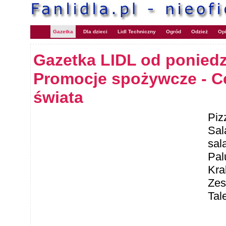
Gazetka
Dla dzieci
Lidl Techniczny
Ogród
Odzież
Opi
Gazetka LIDL od poniedz
Promocje spożywcze - C
świata
Piz
Sal
sal
Pal
Kra
Zes
Tal