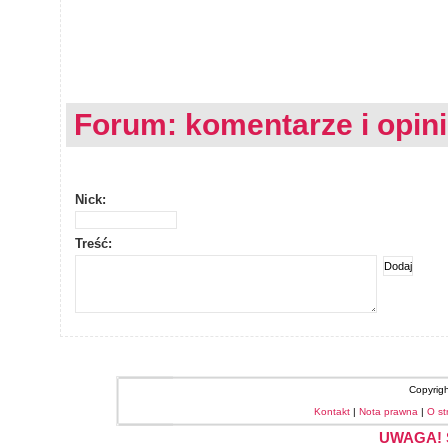
Forum: komentarze i opin
Nick:
Treść:
Copyrig
Kontakt
|
Nota prawna
|
O st
UWAGA! S