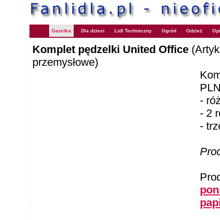
Gazetka
Dla dzieci
Lidl Techniczny
Ogród
Odzież
Opi
Komplet pędzelki United Office
(Artyk
przemysłowe)
Komp
PLN
- ró
- 2 
- tr
Pro
Pro
poni
pap