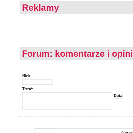
Reklamy
Forum: komentarze i opin
Nick:
Treść:
Copyrig