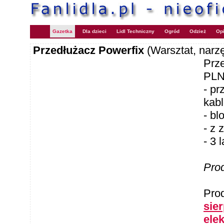
Gazetka
Dla dzieci
Lidl Techniczny
Ogród
Odzież
Opi
Przedłużacz Powerfix
(Warsztat, narz
Prz
PLN 
- pr
kab
- bl
- z 
- 3 
Pro
Pro
sie
ele