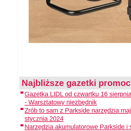
Najbliższe gazetki promoc
Gazetka LIDL od czwartku 16 sierpnia
- Warsztatowy niezbędnik
Zrób to sam z Parkside narzędzia maj
stycznia 2024
Narzędzia akumulatorowe Parkside i 