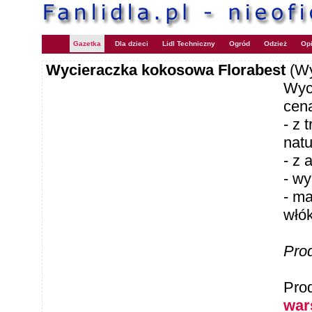
Gazetka
Dla dzieci
Lidl Techniczny
Ogród
Odzież
Opi
Wycieraczka kokosowa Florabest
(Wy
Wyc
cena
- z 
natu
- z
- wy
- ma
włó
Pro
Pro
war