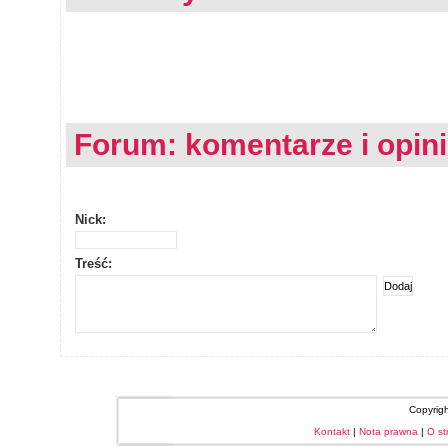
Forum: komentarze i opin
Nick:
Treść:
Copyrig
Kontakt
|
Nota prawna
|
O st