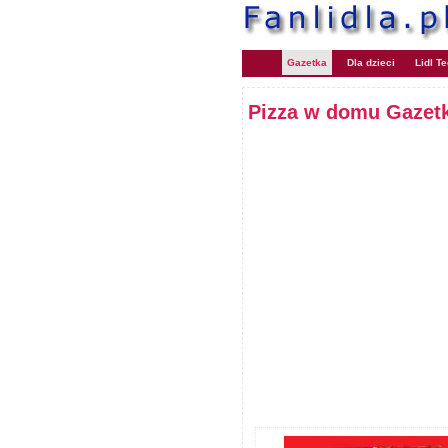
Gazetka
Dla dzieci
Lidl T
Pizza w domu Gazetk