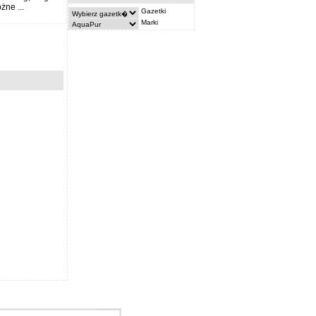
żne ...
Gazetki
Marki