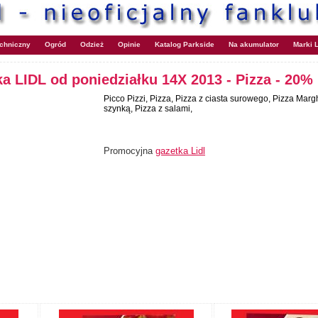
echniczny
Ogród
Odzież
Opinie
Katalog Parkside
Na akumulator
Marki L
a LIDL od poniedziałku 14X 2013 - Pizza - 20%
Picco Pizzi, Pizza, Pizza z ciasta surowego, Pizza Margh
szynką, Pizza z salami,
Promocyjna
gazetka Lidl