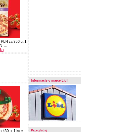
3 PLN za 350 g, 1
. ...
nką
Informacje o marce Lidl
Przegladaj
a 430 g, 1 kg =