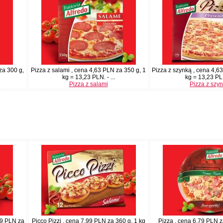
za 300 g,
Pizza z salami , cena 4,63 PLN za 350 g, 1
Pizza z szynką , cena 4,6
kg = 13,23 PLN. - ...
kg = 13,23 PLN
Pizza z salami
Pizza z szy
79 PLN za
Picco Pizzi , cena 7,99 PLN za 360 g, 1 kg
Pizza , cena 6,79 PLN z