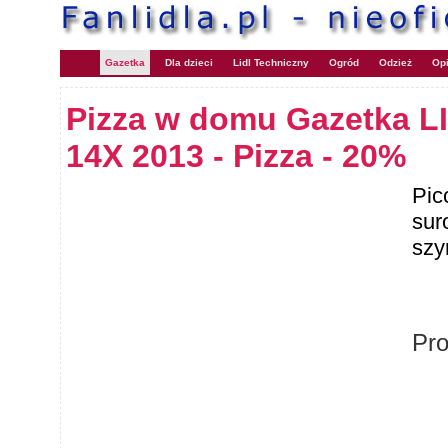
Gazetka
Dla dzieci
Lidl Techniczny
Ogród
Odzież
Opi
Pizza w domu Gazetka LI
14X 2013 - Pizza - 20%
Pic
sur
szy
Pr