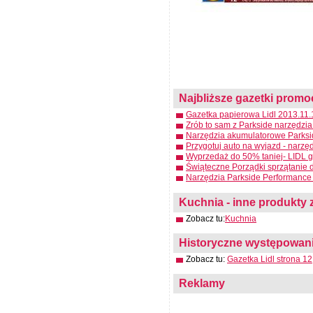
Najbliższe gazetki promo
Gazetka papierowa Lidl 2013.11.
Zrób to sam z Parkside narzędzia
Narzędzia akumulatorowe Parksid
Przygotuj auto na wyjazd - narzę
Wyprzedaż do 50% taniej- LIDL g
Świąteczne Porządki sprzątanie 
Narzędzia Parkside Performance 
Kuchnia - inne produkty z
Zobacz tu:
Kuchnia
Historyczne występowanie
Zobacz tu:
Gazetka Lidl strona 12
Reklamy