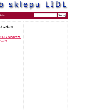
idla
eż szklane
.11.17 słodycze,
eczne