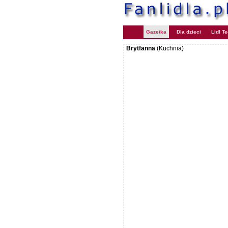
Gazetka
Dla dzieci
Lidl T
Brytfanna
(Kuchnia)