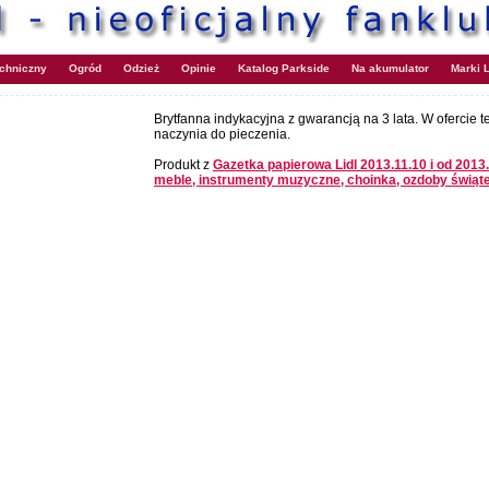
echniczny
Ogród
Odzież
Opinie
Katalog Parkside
Na akumulator
Marki L
Brytfanna indykacyjna z gwarancją na 3 lata. W ofercie t
naczynia do pieczenia.
Produkt z
Gazetka papierowa Lidl 2013.11.10 i od 2013
meble, instrumenty muzyczne, choinka, ozdoby świąt