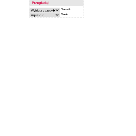
Przegladaj
Gazetki
Marki