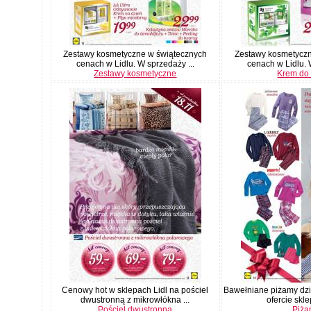
Zestawy kosmetyczne w świątecznych
Zestawy kosmetyczn
cenach w Lidlu. W sprzedaży ...
cenach w Lidlu. 
Zestawy kosmetyczne
Krem do 
Cenowy hot w sklepach Lidl na pościel
Bawełniane piżamy dzi
dwustronną z mikrowłókna ...
ofercie sklep
Pościel dwustronna
Piż