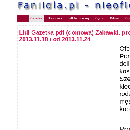
Gazetka
Dla dzieci
Lidl Techniczny
Ogród
Odzież
Opi
Lidl Gazetka pdf (domowa) Zabawki, pr
2013.11.18 i od 2013.11.24
Ofe
Pom
del
kos
Sze
klo
rod
męs
kob
Pr