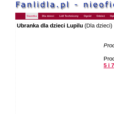
Gazetka
Dla dzieci
Lidl Techniczny
Ogród
Odzież
Opi
Ubranka dla dzieci Lupilu
(Dla dzieci)
Pro
Pro
5 i 