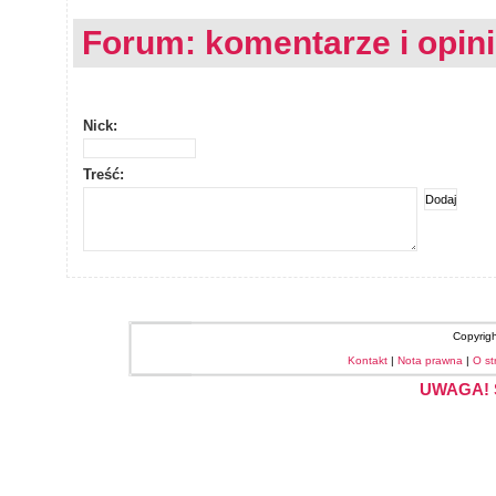
Forum: komentarze i opin
Nick:
Treść:
Copyrig
Kontakt
|
Nota prawna
|
O st
UWAGA! S