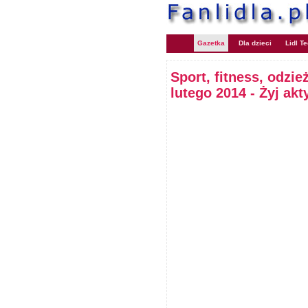
Gazetka
Dla dzieci
Lidl T
Sport, fitness, odzi
lutego 2014 - Żyj ak