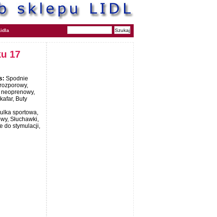
idla
ku 17
s:
Spodnie
 rozporowy,
s neoprenowy,
kafar, Buty
zulka sportowa,
wy, Słuchawki,
 do stymulacji,