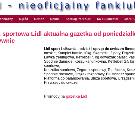
echniczny
Ogród
Odzież
Opinie
Katalog Parkside
Na akumulator
Marki L
eż sportowa Lidl aktualna gazetka od poniedział
tywnie
Lidl sport i siłownia - odzież i sprzęt do ćwiczeń fitnes
męskie, Komplet hantle 10kg, Skarpetki, 2 pary, Drążek
Ławka treningowa, Kettlebell 5 kg odważnik balast, Pa
Spodnie damskie, Koszulka funkcyjna, Kettlebell 2,5 kg 
sportowe,
Koszulka sportowa, Zegarek sportowy, Top fitness, Kos
Spodnie dresowe, Drążek rozporowy, Biustonosz sporto
Platforma do balansowania, Bluza sportowa, Urządzenie
Przyrządy do ćwiczeń,
Promocyjna
gazetka Lidl