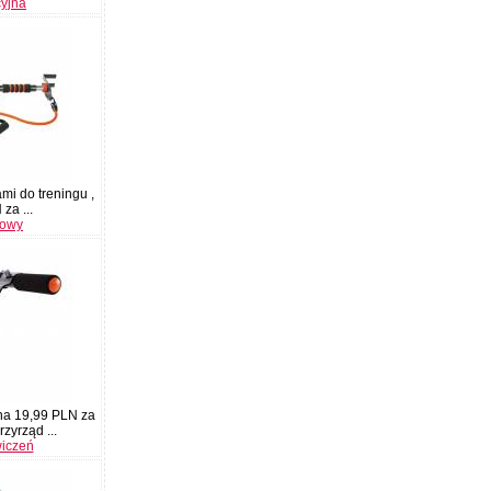
cyjna
i do treningu ,
za ...
rowy
ena 19,99 PLN za
rzyrząd ...
wiczeń