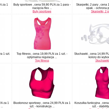
N za 1
Buty sportowe , cena 59,90 PLN za 1 para -
Skarpetki, 2 pary , cena
nacięcia flex ...
opak. - ochrona p
Buty sportowe
Skarpetki, 2 
a 1 szt.
Top fitness , cena 19,99 PLN za 1 szt. -
Słuchawki , cena 14,99 PL
optymalna regulacja ...
kolory do wyboru
Top fitness
Słuchawki
LN za 1
Biustonosz sportowy , cena 24,99 PLN za 1
Koszulka funkcyjna , cena
...
szt. - konstrukcja ...
szt. - stability 