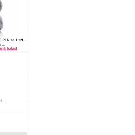
9 PLN za 1 szt. -
...
żnik balast
 ...