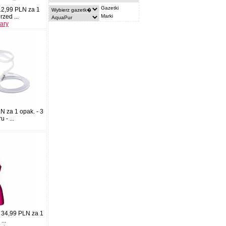
Gazetki
 12,99 PLN za 1
Marki
rzed ...
pary
N za 1 opak. - 3
 - ...
 34,99 PLN za 1
...