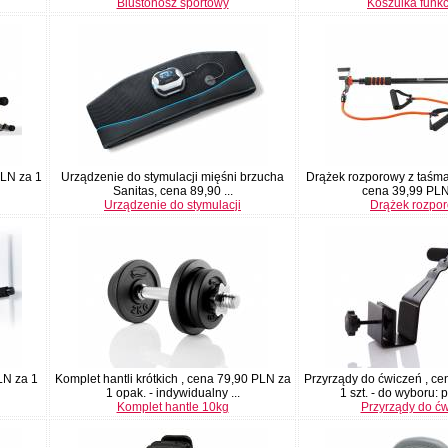
Biustonosz sportowy
Koszulka funk
PLN za 1
Urządzenie do stymulacji mięśni brzucha
Drążek rozporowy z taśmam
Sanitas, cena 89,90 ...
cena 39,99 PLN 
Urządzenie do stymulacji
Drążek rozpo
LN za 1
Komplet hantli krótkich , cena 79,90 PLN za
Przyrządy do ćwiczeń , c
1 opak. - indywidualny ...
1 szt. - do wyboru: p
Komplet hantle 10kg
Przyrządy do ć