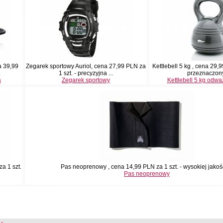
a 39,99
Zegarek sportowy Auriol, cena 27,99 PLN za
Kettlebell 5 kg , cena 29,9
.
1 szt. - precyzyjna ...
przeznaczony 
a
Zegarek sportowy
Kettlebell 5 kg odwa
za 1 szt.
Pas neoprenowy , cena 14,99 PLN za 1 szt. - wysokiej jakości
Pas neoprenowy