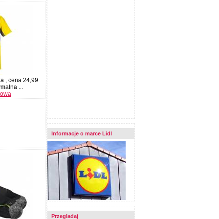
a , cena 24,99
malna ...
towa
Informacje o marce Lidl
Przegladaj