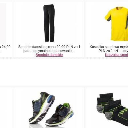
a 24,99
Spodnie damskie , cena 29,99 PLN za 1
Koszulka sportowa męsk
.
para - optymalne dopasowanie ...
PLN za 1 szt. - opty
Spodnie damskie
Koszulka spor