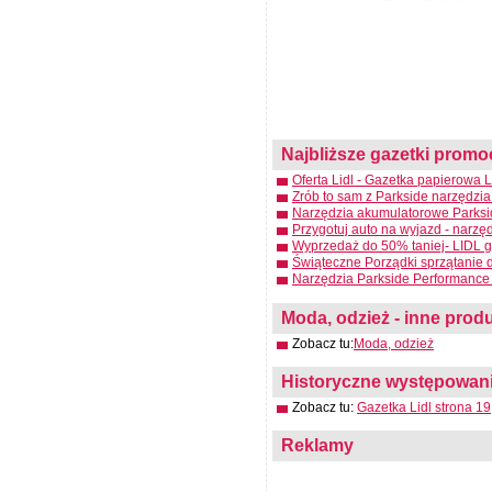
Najbliższe gazetki promo
Oferta Lidl - Gazetka papierowa 
Zrób to sam z Parkside narzędzia
Narzędzia akumulatorowe Parksid
Przygotuj auto na wyjazd - narzę
Wyprzedaż do 50% taniej- LIDL g
Świąteczne Porządki sprzątanie 
Narzędzia Parkside Performance 
Moda, odzież - inne produ
Zobacz tu:
Moda, odzież
Historyczne występowanie
Zobacz tu:
Gazetka Lidl strona 19
Reklamy