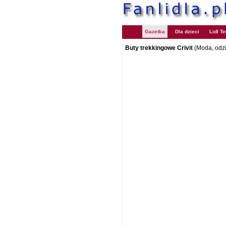
Gazetka
Dla dzieci
Lidl T
Buty trekkingowe Crivit
(Moda, odz