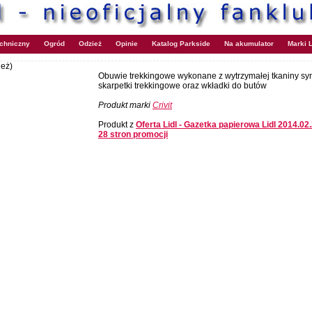
echniczny
Ogród
Odzież
Opinie
Katalog Parkside
Na akumulator
Marki L
ież)
Obuwie trekkingowe wykonane z wytrzymałej tkaniny syn
skarpetki trekkingowe oraz wkładki do butów
Produkt marki
Crivit
Produkt z
Oferta Lidl - Gazetka papierowa Lidl 2014.02
28 stron promocji