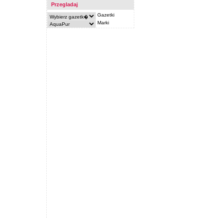
Przegladaj
Gazetki
Marki