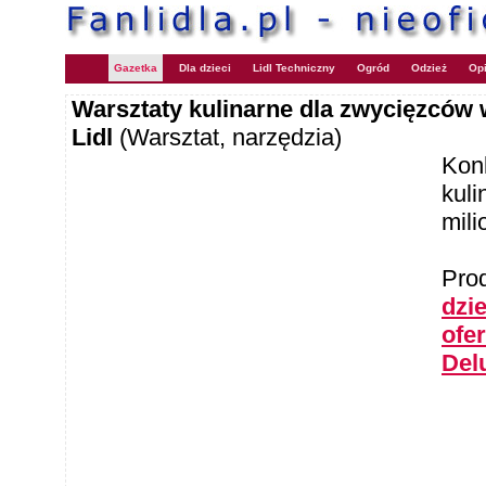
Gazetka
Dla dzieci
Lidl Techniczny
Ogród
Odzież
Opi
Warsztaty kulinarne dla zwycięzców
Lidl
(Warsztat, narzędzia)
Konk
kuli
mili
Pro
dzie
ofe
Del