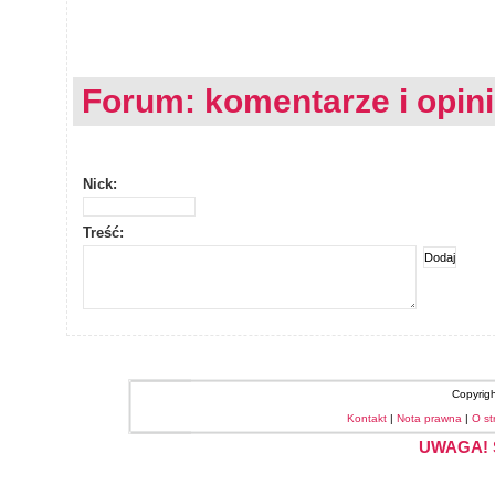
Forum: komentarze i opin
Nick:
Treść:
Copyrig
Kontakt
|
Nota prawna
|
O st
UWAGA! S