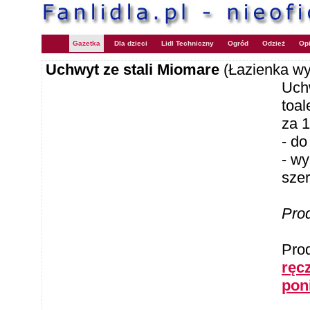
Gazetka
Dla dzieci
Lidl Techniczny
Ogród
Odzież
Opi
Uchwyt ze stali Miomare
(Łazienka wy
Uchw
toa
za 1
- do
- wy
szer
Pro
Pro
ręcz
pon