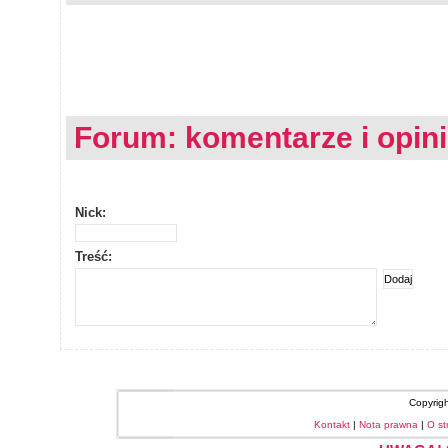
Forum: komentarze i opin
Nick:
Treść:
Copyrig
Kontakt
|
Nota prawna
|
O st