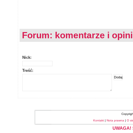
Forum: komentarze i opin
Nick:
Treść:
Copyrig
Kontakt
|
Nota prawna
|
O st
UWAGA! S