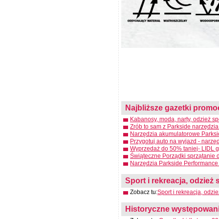
Najbliższe gazetki promo
Kabanosy, moda, narty, odzież spo
Zrób to sam z Parkside narzędzia
Narzędzia akumulatorowe Parksid
Przygotuj auto na wyjazd - narzę
Wyprzedaż do 50% taniej- LIDL g
Świąteczne Porządki sprzątanie 
Narzędzia Parkside Performance 
Sport i rekreacja, odzież 
Zobacz tu:
Sport i rekreacja, odzi
Historyczne występowanie