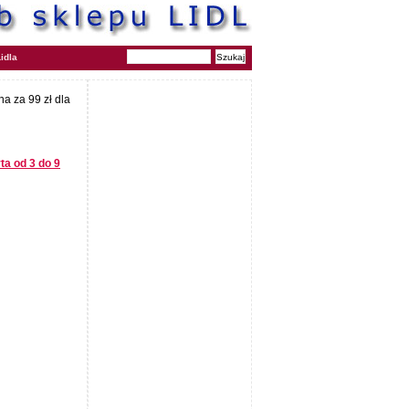
idla
na za 99 zł dla
ta od 3 do 9