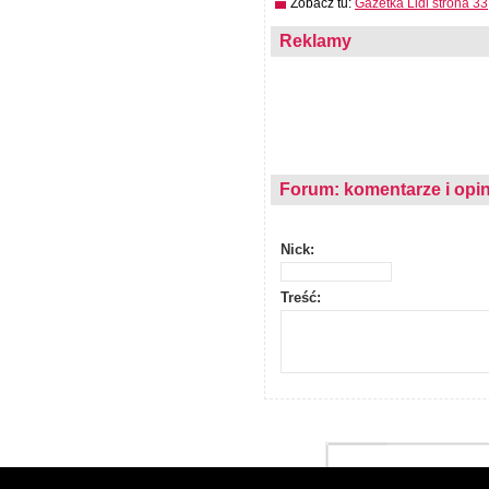
Zobacz tu:
Gazetka Lidl strona 33
Reklamy
Forum: komentarze i opin
Nick:
Treść: