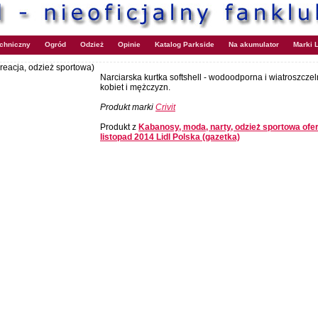
echniczny
Ogród
Odzież
Opinie
Katalog Parkside
Na akumulator
Marki L
kreacja, odzież sportowa)
Narciarska kurtka softshell - wodoodporna i wiatroszczel
kobiet i mężczyzn.
Produkt marki
Crivit
Produkt z
Kabanosy, moda, narty, odzież sportowa ofer
listopad 2014 Lidl Polska (gazetka)