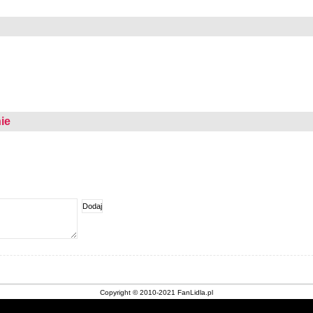
ie
Copyright © 2010-2021 FanLidla.pl
Kontakt
|
Nota prawna
|
O stronie
|
Archiwum gazetek Lidl
|
Cookies
|
Sklepy