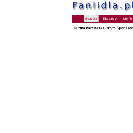
Gazetka
Dla dzieci
Lidl T
Kurtka narciarska Crivit
(Sport i re