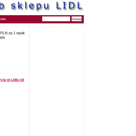
idla
 PLN za 1 opak.
upa
ycia w Lidlu od