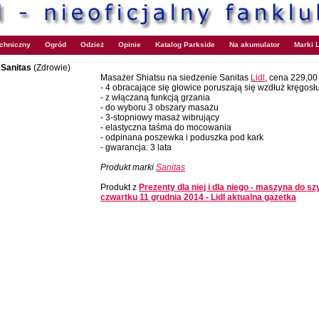
echniczny
Ogród
Odzież
Opinie
Katalog Parkside
Na akumulator
Marki L
 Sanitas
(Zdrowie)
Masażer Shiatsu na siedzenie Sanitas
Lidl
, cena 229,00
- 4 obracające się głowice poruszają się wzdłuż kręgosł
- z włączaną funkcją grzania
- do wyboru 3 obszary masażu
- 3-stopniowy masaż wibrujący
- elastyczna taśma do mocowania
- odpinana poszewka i poduszka pod kark
- gwarancja: 3 lata
Produkt marki
Sanitas
Produkt z
Prezenty dla niej i dla niego - maszyna do sz
czwartku 11 grudnia 2014 - Lidl aktualna gazetka