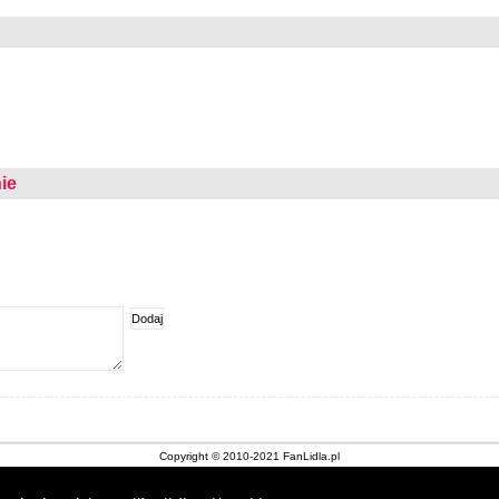
ie
Copyright © 2010-2021 FanLidla.pl
Kontakt
|
Nota prawna
|
O stronie
|
Archiwum gazetek Lidl
|
Cookies
|
Sklepy