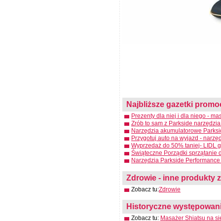
Najbliższe gazetki promo
Prezenty dla niej i dla niego - m
Zrób to sam z Parkside narzędzia
Narzędzia akumulatorowe Parksid
Przygotuj auto na wyjazd - narzę
Wyprzedaż do 50% taniej- LIDL g
Świąteczne Porządki sprzątanie 
Narzędzia Parkside Performance 
Zdrowie - inne produkty z
Zobacz tu:
Zdrowie
Historyczne występowanie
Zobacz tu:
Masażer Shiatsu na si