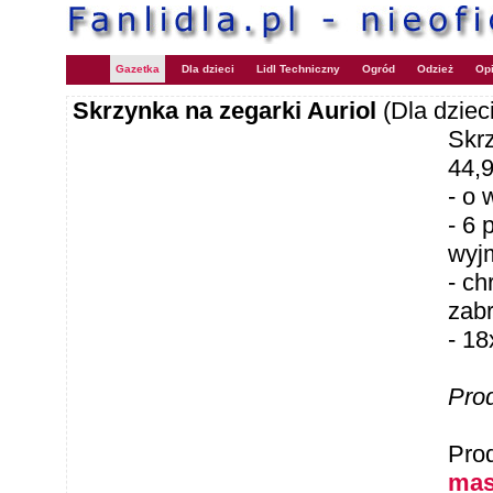
Gazetka
Dla dzieci
Lidl Techniczny
Ogród
Odzież
Opi
Skrzynka na zegarki Auriol
(Dla dzieci
Skrz
44,
- o 
- 6 
wyj
- ch
zab
- 1
Pro
Pro
mas