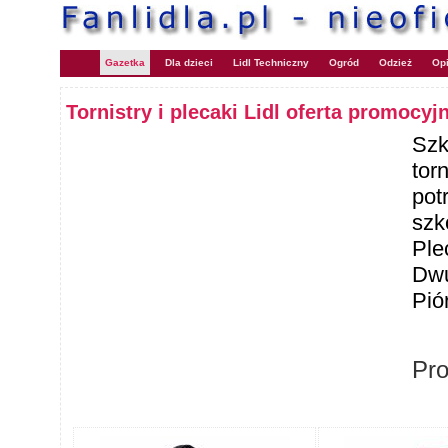
Gazetka
Dla dzieci
Lidl Techniczny
Ogród
Odzież
Opi
Tornistry i plecaki Lidl oferta promocyj
Szk
torn
pot
szk
Ple
Dwu
Pió
Pr