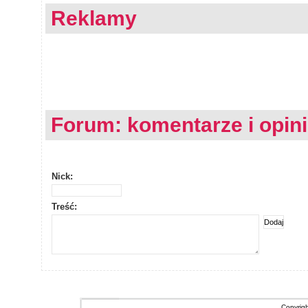
Reklamy
Forum: komentarze i opin
Nick:
Treść:
Copyrig