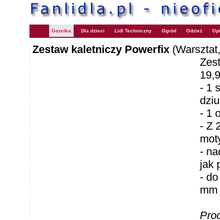
Gazetka
Dla dzieci
Lidl Techniczny
Ogród
Odzież
Opi
Zestaw kaletniczy Powerfix
(Warsztat
Zes
19,
- 1
dzi
- 1 
- Z
mot
- na
jak 
- do
mm 
Pro