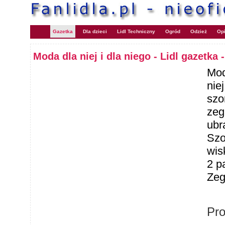
Gazetka
Dla dzieci
Lidl Techniczny
Ogród
Odzież
Opi
Moda dla niej i dla niego - Lidl gazetka
Mo
niej
szo
zeg
ubr
Szo
wis
2 p
Zeg
Pr