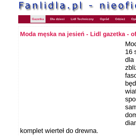
Gazetka
Dla dzieci
Lidl Techniczny
Ogród
Odzież
Opi
Moda męska na jesień - Lidl gazetka - o
Mo
16 
dla
zbl
fas
będ
wia
spo
sam
dom
dia
komplet wierteł do drewna.