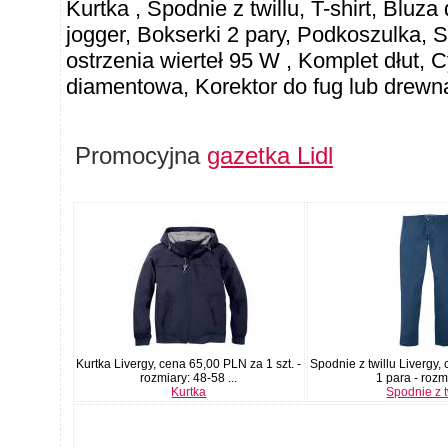
Kurtka , Spodnie z twillu, T-shirt, Blu
jogger, Bokserki 2 pary, Podkoszulka, S
ostrzenia wierteł 95 W , Komplet dłut, 
diamentowa, Korektor do fug lub drewna
Promocyjna
gazetka Lidl
Kurtka Livergy, cena 65,00 PLN za 1 szt. -
Spodnie z twillu Livergy
rozmiary: 48-58 ...
1 para - rozmi
Kurtka
Spodnie z t