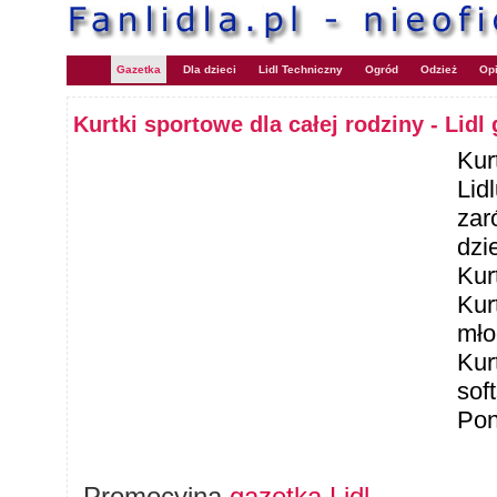
Gazetka
Dla dzieci
Lidl Techniczny
Ogród
Odzież
Opi
Kurtki sportowe dla całej rodziny - Lidl
Kur
Lid
zar
dzi
Kur
Kur
mło
Kur
sof
Pon
Promocyjna
gazetka Lidl