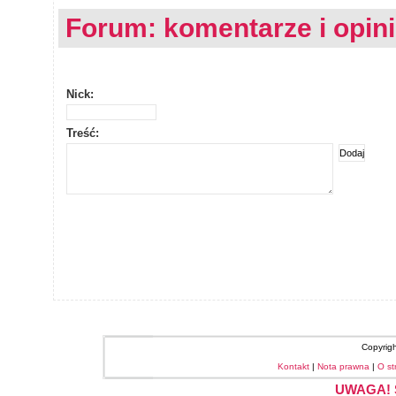
Forum: komentarze i opin
Nick:
Treść:
Copyrig
Kontakt
|
Nota prawna
|
O st
UWAGA! S