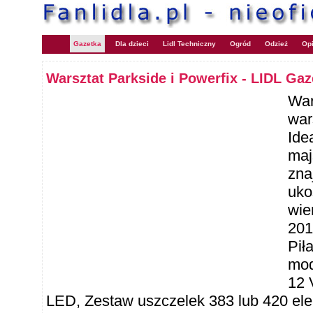
Gazetka
Dla dzieci
Lidl Techniczny
Ogród
Odzież
Opi
Warsztat Parkside i Powerfix - LIDL Gaz
War
war
Ide
maj
zna
uko
wie
201
Pił
mod
12 
LED, Zestaw uszczelek 383 lub 420 e