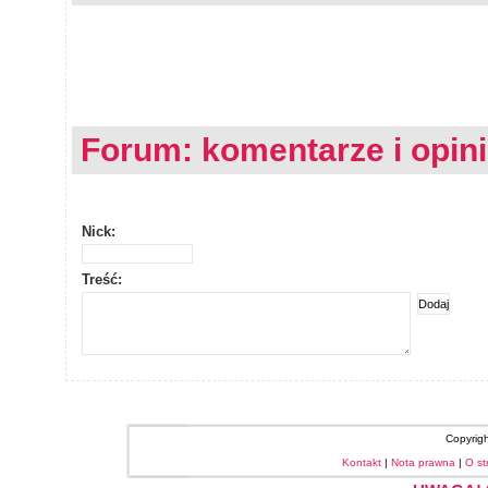
Forum: komentarze i opin
Nick:
Treść:
Copyrig
Kontakt
|
Nota prawna
|
O st