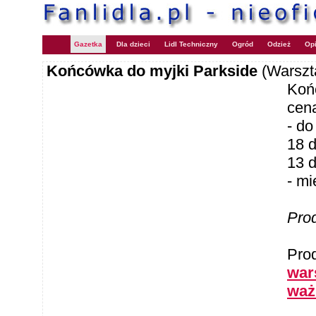
Gazetka
Dla dzieci
Lidl Techniczny
Ogród
Odzież
Opi
Końcówka do myjki Parkside
(Warszt
Koń
cen
- do
18 d
13 
- mi
Pro
Pro
wars
waż