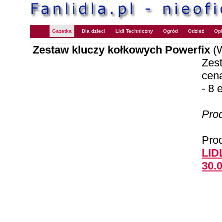
Gazetka
Dla dzieci
Lidl Techniczny
Ogród
Odzież
Opi
Zestaw kluczy kołkowych Powerfix
(
Zes
cen
- 8
Pro
Pro
LID
30.