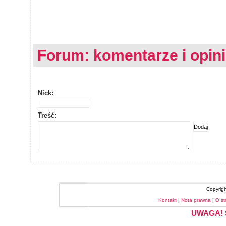
Forum: komentarze i opin
Nick:
Treść:
Copyrig
Kontakt
|
Nota prawna
|
O st
UWAGA! S