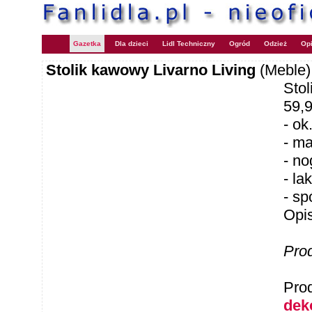
Gazetka
Dla dzieci
Lidl Techniczny
Ogród
Odzież
Opi
Stolik kawowy Livarno Living
(Meble)
Stol
59,
- ok
- ma
- n
- la
- sp
Opi
Pro
Pro
deko