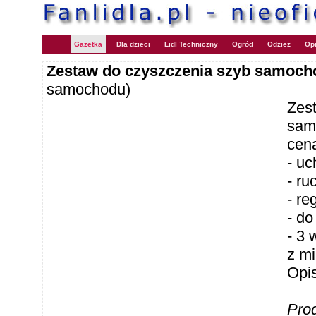
Gazetka
Dla dzieci
Lidl Techniczny
Ogród
Odzież
Opi
Zestaw do czyszczenia szyb samoc
samochodu)
Zes
sam
cen
- u
- r
- re
- do
- 3 
z mi
Opi
Pro