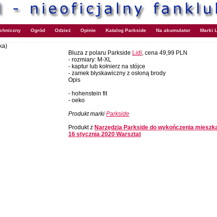
echniczny
Ogród
Odzież
Opinie
Katalog Parkside
Na akumulator
Marki L
ka)
Bluza z polaru Parkside
Lidl
, cena 49,99 PLN
- rozmiary: M-XL
- kaptur lub kołnierz na stójce
- zamek błyskawiczny z osłoną brody
Opis
- hohenstein fit
- oeko
Produkt marki
Parkside
Produkt z
Narzędzia Parkside do wykończenia mieszk
16 stycznia 2020 Warsztat