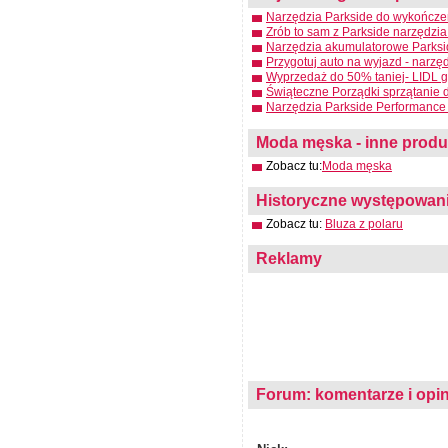
Narzędzia Parkside do wykończen
Zrób to sam z Parkside narzędzia
Narzędzia akumulatorowe Parksid
Przygotuj auto na wyjazd - narzę
Wyprzedaż do 50% taniej- LIDL g
Świąteczne Porządki sprzątanie 
Narzędzia Parkside Performance 
Moda męska - inne produkt
Zobacz tu:
Moda męska
Historyczne występowanie
Zobacz tu:
Bluza z polaru
Reklamy
Forum: komentarze i opin