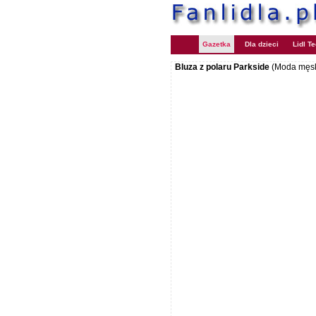
Gazetka
Dla dzieci
Lidl T
Bluza z polaru Parkside
(Moda męs