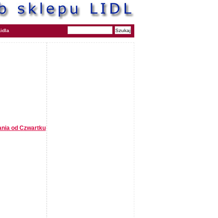
idla
ania od Czwartku