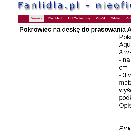
Gazetka
Dla dzieci
Lidl Techniczny
Ogród
Odzież
Opi
Pokrowiec na deskę do prasowania
Pok
Aqu
3 w
- na
cm
- 3 
meta
wyśc
pod
Opi
Pro