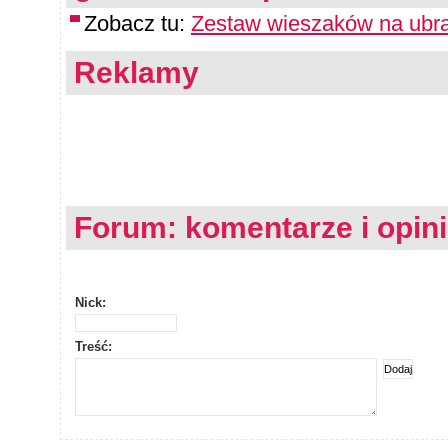
Zobacz tu:
Zestaw wieszaków na ubr
Reklamy
Forum: komentarze i opin
Nick:
Treść: