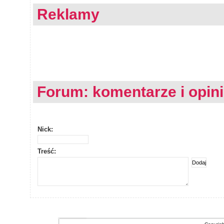
Reklamy
Forum: komentarze i opin
Nick:
Treść: