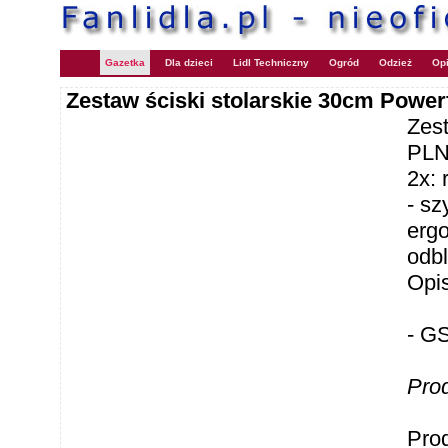
Gazetka
Dla dzieci
Lidl Techniczny
Ogród
Odzież
Opi
Zestaw ściski stolarskie 30cm Power
Zes
PL
2x:
- sz
erg
odb
Opi
- G
Pro
Pro