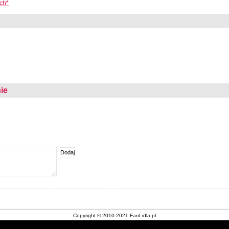
ch*
ie
Copyright © 2010-2021 FanLidla.pl
Kontakt
|
Nota prawna
|
O stronie
|
Archiwum gazetek Lidl
|
Cookies
|
Sklepy