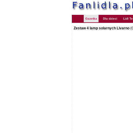
Gazetka
Dla dzieci
Lidl T
Zestaw 4 lamp solarnych Livarno
(