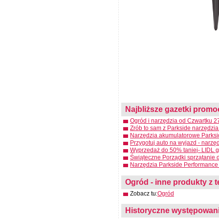
Najbliższe gazetki promo
Ogród i narzędzia od Czwartku 27
Zrób to sam z Parkside narzędzia
Narzędzia akumulatorowe Parksid
Przygotuj auto na wyjazd - narzę
Wyprzedaż do 50% taniej- LIDL g
Świąteczne Porządki sprzątanie 
Narzędzia Parkside Performance 
Ogród - inne produkty z t
Zobacz tu:
Ogród
Historyczne występowanie