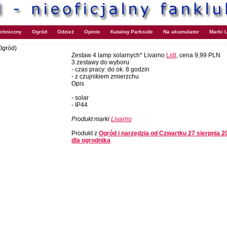
echniczny
Ogród
Odzież
Opinie
Katalog Parkside
Na akumulator
Marki L
Ogród)
Zestaw 4 lamp solarnych* Livarno
Lidl
, cena 9,99 PLN
3 zestawy do wyboru
- czas pracy: do ok. 8 godzin
- z czujnikiem zmierzchu
Opis
- solar
- IP44
Produkt marki
Livarno
Produkt z
Ogród i narzędzia od Czwartku 27 sierpnia 2
dla ogrodnika