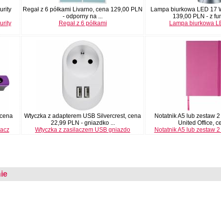
rity
Regał z 6 półkami Livarno, cena 129,00 PLN
Lampa biurkowa LED 17 W
- odporny na ...
139,00 PLN - z fun
rity
Regał z 6 półkami
Lampa biurkowa L
 cena
Wtyczka z adapterem USB Silvercrest, cena
Notatnik A5 lub zestaw 2
22,99 PLN - gniazdko ...
United Office, ce
żacz
Wtyczka z zasilaczem USB gniazdo
Notatnik A5 lub zestaw 2
ie