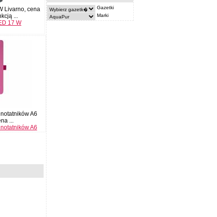
Gazetki
 Livarno, cena
Marki
kcją ...
ED 17 W
 notatników A6
na ...
 notatników A6