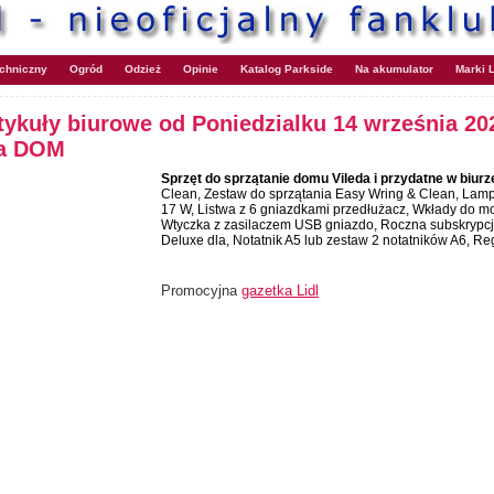
echniczny
Ogród
Odzież
Opinie
Katalog Parkside
Na akumulator
Marki L
rtykuły biurowe od Poniedzialku 14 września 20
ka DOM
Sprzęt do sprzątanie domu Vileda i przydatne w biurz
Clean, Zestaw do sprzątania Easy Wring & Clean, La
17 W, Listwa z 6 gniazdkami przedłużacz, Wkłady do mop
Wtyczka z zasilaczem USB gniazdo, Roczna subskrypcj
Deluxe dla, Notatnik A5 lub zestaw 2 notatników A6, Reg
Promocyjna
gazetka Lidl