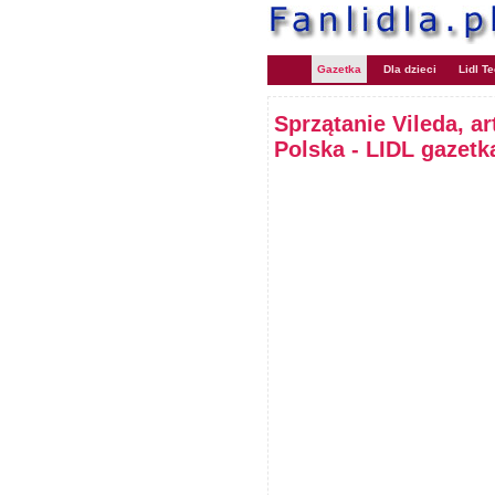
Gazetka
Dla dzieci
Lidl T
Sprzątanie Vileda, a
Polska - LIDL gazet