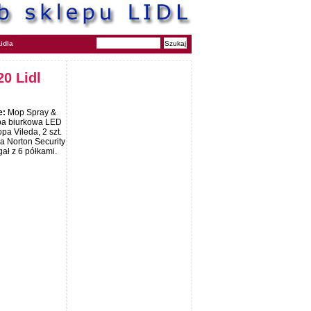
idla
20 Lidl
e:
Mop Spray &
mpa biurkowa LED
a Vileda, 2 szt.
a Norton Security
ał z 6 półkami.