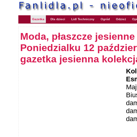
Gazetka
Dla dzieci
Lidl Techniczny
Ogród
Odzież
Opi
Moda, płaszcze jesienne 
Poniedzialku 12 paździer
gazetka jesienna kolekcj
Kol
Esm
Maj
Biu
dam
dam
dam