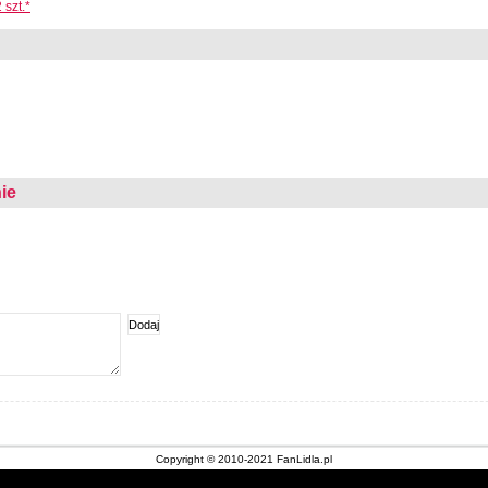
 szt.*
ie
Copyright © 2010-2021 FanLidla.pl
Kontakt
|
Nota prawna
|
O stronie
|
Archiwum gazetek Lidl
|
Cookies
|
Sklepy