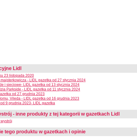
cyjne Lidl
lku 23 listopada 2020
 majsterkowicza - LIDL gazetka od 27 stycznia 2024
e i sieciowe- LIDL gazetka od 13 stycznia 2024
dzia Parkside - LIDL gazetka od 11 stycznia 2024
azetka od 27 grudnia 2023
domu, Vileda - LIDL gazetka od 16 grudnia 2023
od 9 grudnia 2023- LIDL gazetka
rój - inne produkty z tej kategorii w gazetkach Lidl
wystrój
 tego produktu w gazetkach i opinie