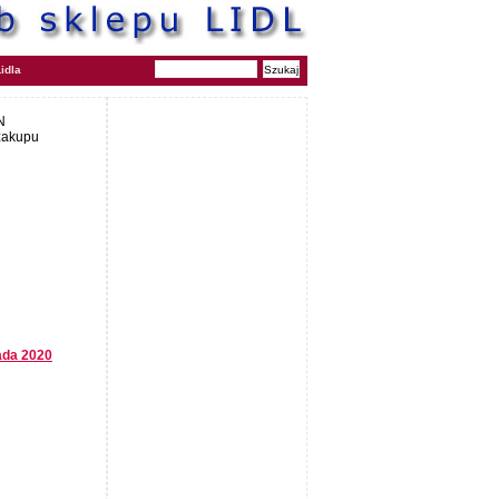
idla
N
 zakupu
pada 2020