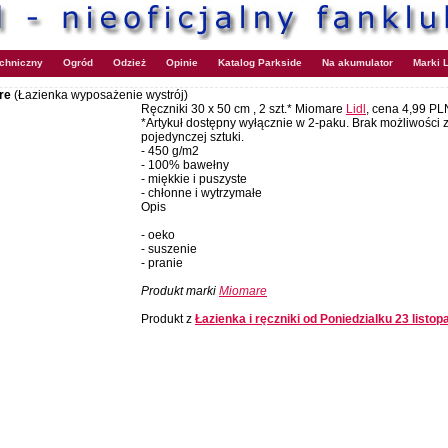
echniczny
Ogród
Odzież
Opinie
Katalog Parkside
Na akumulator
Marki L
are
(Łazienka wyposażenie wystrój)
Ręczniki 30 x 50 cm , 2 szt.* Miomare
Lidl
, cena 4,99 PL
*Artykuł dostępny wyłącznie w 2-paku. Brak możliwości
pojedynczej sztuki.
- 450 g/m2
- 100% bawełny
- miękkie i puszyste
- chłonne i wytrzymałe
Opis
- oeko
- suszenie
- pranie
Produkt marki
Miomare
Produkt z
Łazienka i ręczniki od Poniedzialku 23 listo