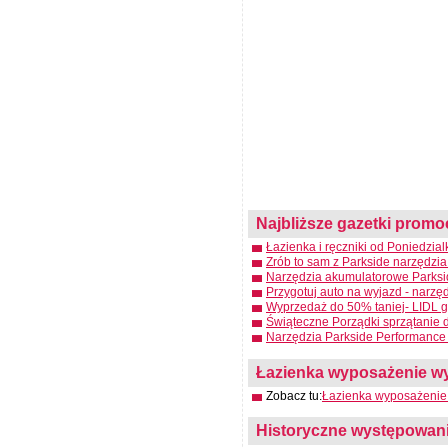
Najbliższe gazetki promo
Łazienka i ręczniki od Poniedzia
Zrób to sam z Parkside narzędzia
Narzędzia akumulatorowe Parksid
Przygotuj auto na wyjazd - narzę
Wyprzedaż do 50% taniej- LIDL g
Świąteczne Porządki sprzątanie 
Narzędzia Parkside Performance 
Łazienka wyposażenie wyst
Zobacz tu:
Łazienka wyposażenie 
Historyczne występowanie