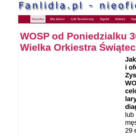
Gazetka
Dla dzieci
Lidl Techniczny
Ogród
Odzież
Opi
WOSP od Poniedzialku 30
Wielka Orkiestra Świąte
Jak
i o
Zys
WOS
cel
lar
dia
lub
męs
29 