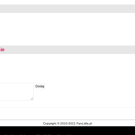
ie
Copyright © 2010-2021 FanLidla.pl
Kontakt
|
Nota prawna
|
O stronie
|
Archiwum gazetek Lidl
|
Cookies
|
Sklepy