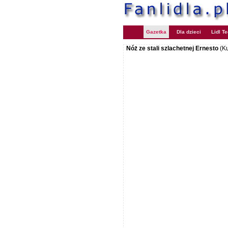
Gazetka
Dla dzieci
Lidl T
Nóż ze stali szlachetnej Ernesto
(K