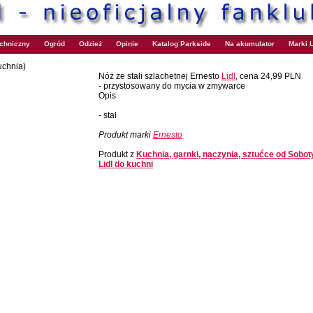
echniczny
Ogród
Odzież
Opinie
Katalog Parkside
Na akumulator
Marki L
uchnia)
Nóż ze stali szlachetnej Ernesto
Lidl
, cena 24,99 PLN
- przystosowany do mycia w zmywarce
Opis
- stal
Produkt marki
Ernesto
Produkt z
Kuchnia, garnki, naczynia, sztućce od Sobot
Lidl do kuchni