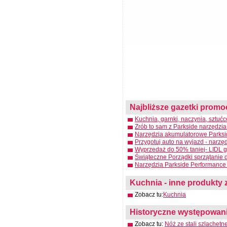
Najbliższe gazetki promo
Kuchnia, garnki, naczynia, sztuć
Zrób to sam z Parkside narzędzia
Narzędzia akumulatorowe Parksid
Przygotuj auto na wyjazd - narzę
Wyprzedaż do 50% taniej- LIDL g
Świąteczne Porządki sprzątanie 
Narzędzia Parkside Performance 
Kuchnia - inne produkty z
Zobacz tu:
Kuchnia
Historyczne występowanie
Zobacz tu:
Nóż ze stali szlachetne