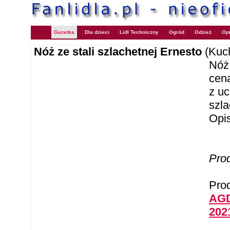
Gazetka
Dla dzieci
Lidl Techniczny
Ogród
Odzież
Opi
Nóż ze stali szlachetnej Ernesto
(Kuc
Nóż 
cen
z u
szla
Opi
Pro
Pro
AGD
202