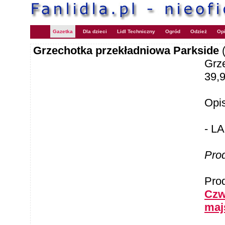
Gazetka
Dla dzieci
Lidl Techniczny
Ogród
Odzież
Opi
Grzechotka przekładniowa Parkside
Grz
39,
Opi
- L
Pro
Pro
Czw
maj