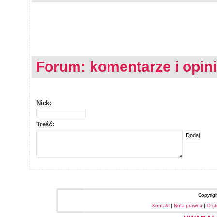
Forum: komentarze i opin
Nick:
Treść:
Copyrig
Kontakt
|
Nota prawna
|
O st