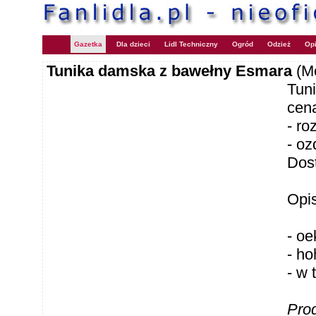
Gazetka
Dla dzieci
Lidl Techniczny
Ogród
Odzież
Opi
Tunika damska z bawełny Esmara
(M
Tun
cen
- ro
- oz
Dos
Opi
- oe
- ho
- w 
Pro