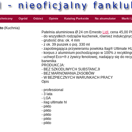
echniczny
Ogród
Odzież
Opinie
Katalog Parkside
Na akumulator
Marki L
sto
(Kuchnia)
Patelnia aluminiowa Ø 24 cm Ernesto
Lidl
, cena 45,00 
- do wszystkich rodzajów kuchenek, również indukcyjny
- grubość dna: ok. 4 mm
- z ok. 39 puszek o poj. 330 ml
- zapobiegająca przywieraniu powłoka Ilag® Ultimate H
- korpus z aluminium pochodzącego w 100% z recykling
- uchwyt Eco+® z żywicy fenolowej, nadający się do rec
barwnika
PRODUKCJA:
- BEZ SZKODLIWYCH SUBSTANCJI
- BEZ MARNOWANIA ZASOBÓW
- W BEZPIECZNYCH WARUNKACH PRACY
Opis
- professional
- 3 lata
- LGA
- ilag ultimate hl
- pikto
- pikto
- pikto
- pikto
- pikto