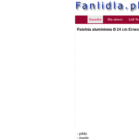
Gazetka
Dla dzieci
Lidl T
Patelnia aluminiowa Ø 24 cm Erne
- pikto
- made