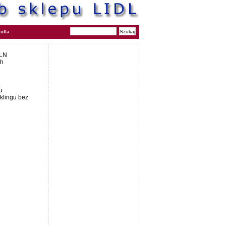
idla
PLN
ch
L
u
yklingu bez