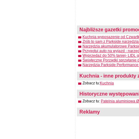
Najbliższe gazetki promo
Kuchnia wyposazenie od Czwartku
Zrób to sam z Parkside narzędzia
Narzędzia akumulatorowe Parksid
Przygotuj auto na wyjazd - narzę
Wyprzedaż do 50% taniej- LIDL g
Świąteczne Porządki sprzątanie 
Narzędzia Parkside Performance 
Kuchnia - inne produkty z
Zobacz tu:
Kuchnia
Historyczne występowanie
Zobacz tu:
Patelnia aluminiowa 
Reklamy