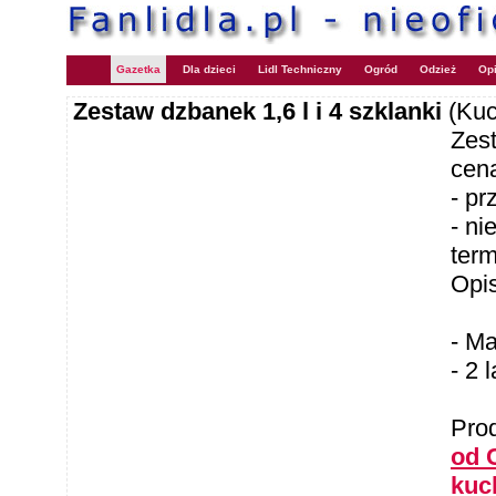
Gazetka
Dla dzieci
Lidl Techniczny
Ogród
Odzież
Opi
Zestaw dzbanek 1,6 l i 4 szklanki
(Kuc
Zest
cen
- p
- ni
ter
Opi
- M
- 2 
Pro
od 
kuc