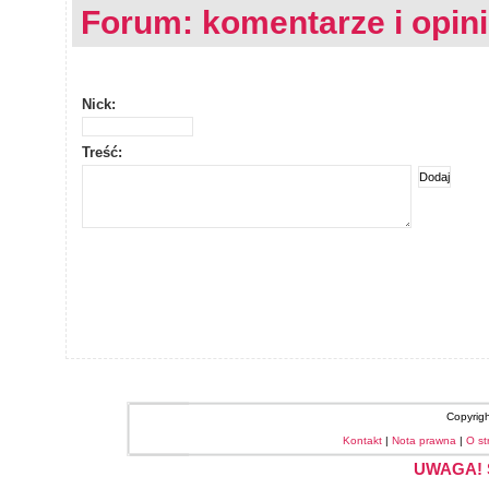
Forum: komentarze i opin
Nick:
Treść:
Copyrig
Kontakt
|
Nota prawna
|
O st
UWAGA! S