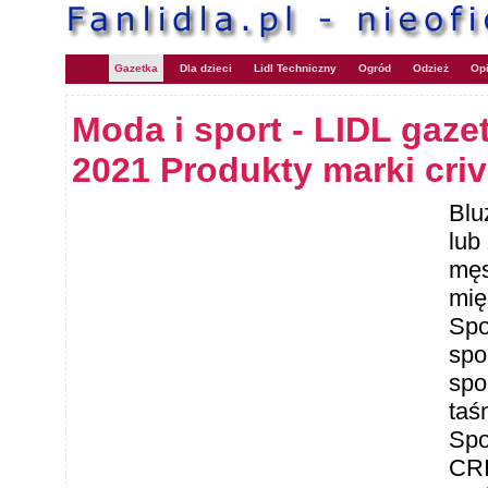
Gazetka
Dla dzieci
Lidl Techniczny
Ogród
Odzież
Opi
Moda i sport - LIDL gaze
2021 Produkty marki criv
Blu
lub
męs
mię
Spo
spo
spo
taś
Spo
CRI