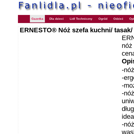
Gazetka
Dla dzieci
Lidl Techniczny
Ogród
Odzież
Opi
ERNESTO® Nóż szefa kuchni/ tasak/
ERN
nóż
cen
Opi
-nó
-erg
-mo
-nóż
uniw
dług
idea
-nóż
wąsk