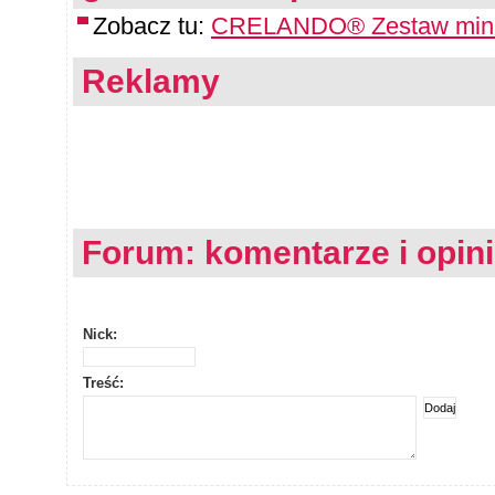
Zobacz tu:
CRELANDO® Zestaw minip
Reklamy
Forum: komentarze i opin
Nick:
Treść: