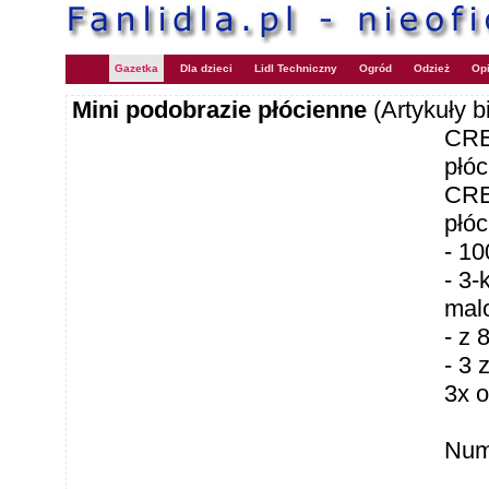
Gazetka
Dla dzieci
Lidl Techniczny
Ogród
Odzież
Opi
Mini podobrazie płócienne
(Artykuły 
CRE
płó
CRE
płó
- 1
- 3-
mal
- z 
- 3 
3x o
Num